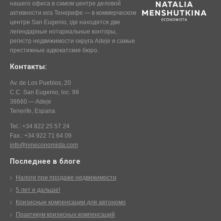
нашего офиса в самом центре деловой
активности юга Тенерифе — в коммерческом
центре San Eugenio, где находятся две
легендарные нотариальные конторы,
регистр недвижимости округа Adeje и самые
престижные адвокатские бюро.
Контакты:
Av. de Los Pueblos, 20
C.C. San Eugenio, loc. 99
38660 — Adeje
Tenerife, Espana
Tel.: +34 822 25 57 24
Fax.: +34 922 71 64 09
info@nmeconomista.com
Последнее в блоге
Налоги при продаже недвижимости
5 лет и дальше!
Кризисные компенсации для автономо
Практикум кризисных компенсаций